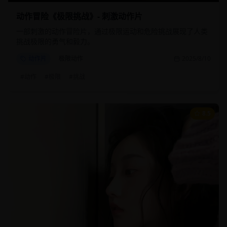
动作冒险《极限挑战》- 刺激动作片
一部刺激的动作冒险片，通过极限运动和危险挑战展现了人类
挑战极限的勇气和毅力。
动作片
极限动作
2025/8/10
#
动作
#
极限
#
挑战
8.5