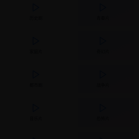
历史剧
青春片
家庭片
奇幻片
都市剧
战争片
音乐片
恐怖片