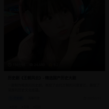
156分钟
24,680
9.2
历史剧《王朝风云》- 精选国产历史大剧
一部制作精良的历史剧，再现了古代王朝的兴衰变迁，展现了
深厚的历史文化底蕴。
历史剧
古装历史
2025/2/15
#
历史
#
古装
#
宫廷