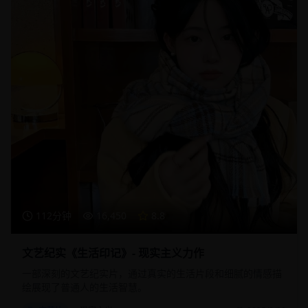
112分钟
16,450
8.8
文艺纪实《生活印记》- 现实主义力作
一部深刻的文艺纪实片，通过真实的生活片段和细腻的情感描
绘展现了普通人的生活智慧。