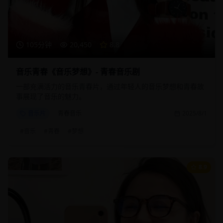
105分钟
20,450
8.8
音乐青春《音乐梦想》- 青春音乐剧
一部充满活力的音乐青春片，通过年轻人的音乐梦想和青春故
事展现了音乐的魅力。
音乐片
青春音乐
2025/8/1
#
音乐
#
青春
#
梦想
8.9