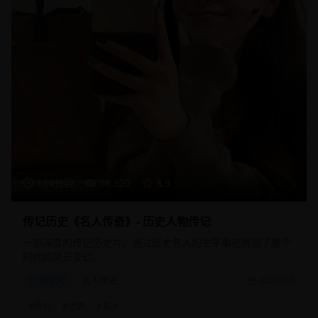
134分钟
18,920
8.9
传记历史《名人传奇》- 历史人物传记
一部深度的传记历史片，通过历史名人的生平事迹展现了那个
时代的风云变幻。
传记片
名人传记
2025/8/5
#
传记
#
历史
#
名人