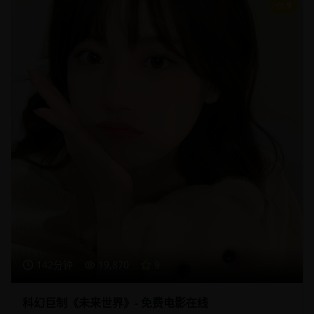
9
142分钟
19,870
9
科幻巨制《未来世界》- 免费电影在线