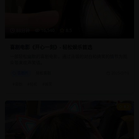
88分钟
16,540
8.5
喜剧电影《开心一刻》- 轻松娱乐首选
一部轻松幽默的喜剧电影，通过诙谐的对白和搞笑的情节为观
众带来欢声笑语。
喜剧片
轻松喜剧
2025/2/10
#
喜剧
#
轻松
#
搞笑
9.2