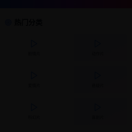
热门分类
剧情片
动作片
爱情片
悬疑片
科幻片
喜剧片