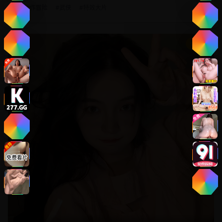
#
动作冒险
#
武侠
#
特效大片
8.8