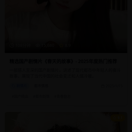
108分钟
15,680
8.9
精选国产剧情片《春天的故事》- 2025年度热门推荐
一部感人至深的国产剧情片，讲述了现代都市中年轻人的奋斗
故事，展现了当代中国的社会变迁和人情冷暖。
剧情片
都市情感
2025/1/15
#
国产精品
#
都市剧情
#
青春励志
9.1