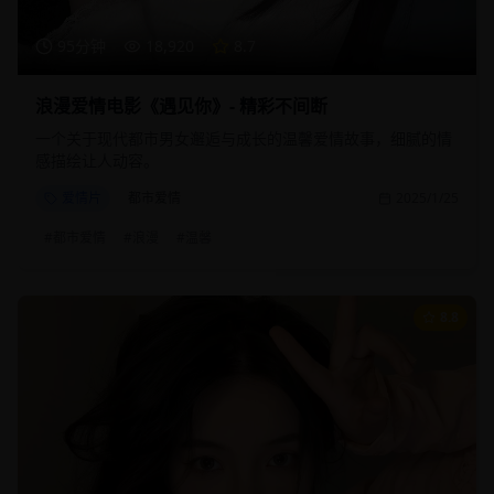
95分钟
18,920
8.7
浪漫爱情电影《遇见你》- 精彩不间断
一个关于现代都市男女邂逅与成长的温馨爱情故事，细腻的情
感描绘让人动容。
爱情片
都市爱情
2025/1/25
#
都市爱情
#
浪漫
#
温馨
8.8