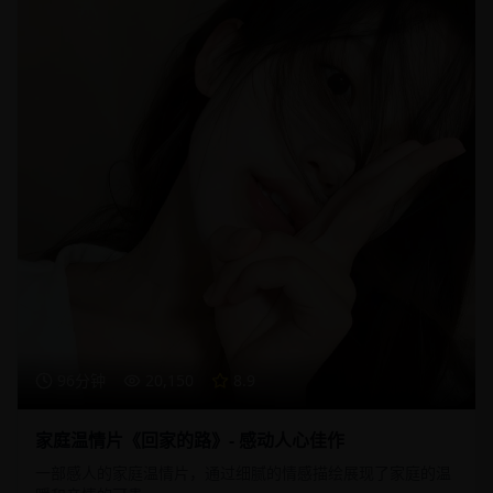
96分钟
20,150
8.9
家庭温情片《回家的路》- 感动人心佳作
一部感人的家庭温情片，通过细腻的情感描绘展现了家庭的温