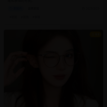
暖和亲情的可贵。
家庭片
温情家庭
2025/2/25
#
家庭
#
温情
#
亲情
8.8