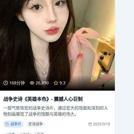
168分钟
26,890
9.3
战争史诗《英雄本色》- 震撼人心巨制
一部气势恢宏的战争史诗片，通过宏大的场面和深刻的人
物刻画展现了战争的残酷与英雄的伟大。
战争片
史诗战争
2025/3/10