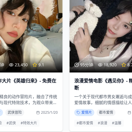
分钟
23,450
9.1
95分钟
18,920
8.
作大片《英雄归来》- 免费在
浪漫爱情电影《遇见你》- 
断
精良的动作冒险片，融合了传统
一个关于现代都市男女邂逅与成
与现代特效技术，为观众带来视
爱情故事，细腻的情感描绘让人
片
武侠冒险
2025/1/20
爱情片
都市爱情
险
#
武侠
#
特效大片
#
都市爱情
#
浪漫
#
温馨