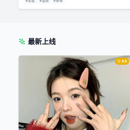
#
家庭
#
温情
#
亲情
最新上线
8.8