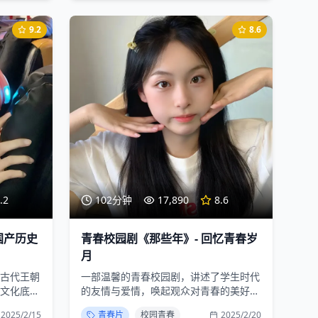
9.2
8.6
.2
102分钟
17,890
8.6
国产历史
青春校园剧《那些年》- 回忆青春岁
月
古代王朝
一部温馨的青春校园剧，讲述了学生时代
文化底
的友情与爱情，唤起观众对青春的美好回
忆。
2025/2/15
青春片
校园青春
2025/2/20