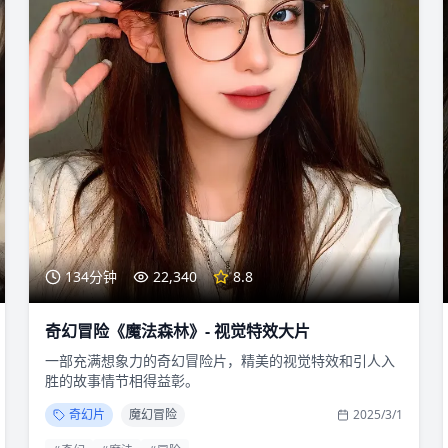
134分钟
22,340
8.8
奇幻冒险《魔法森林》- 视觉特效大片
一部充满想象力的奇幻冒险片，精美的视觉特效和引人入
胜的故事情节相得益彰。
奇幻片
魔幻冒险
2025/3/1