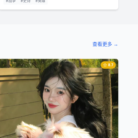
#
战争
#
史诗
#
英雄
查看更多 →
8.7