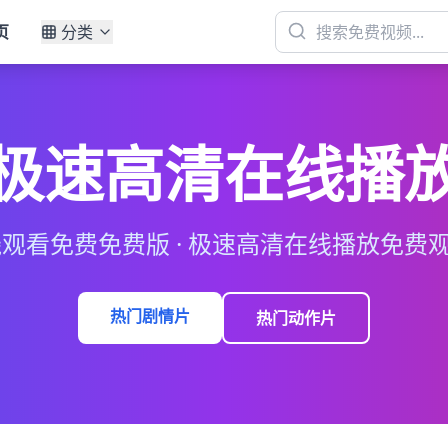
页
分类
极速高清在线播
观看免费免费版 · 极速高清在线播放免费观看
热门剧情片
热门动作片