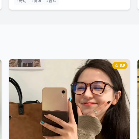
#
奇幻
#
魔法
#
冒险
8.9